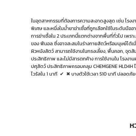
ในอุตสาหกรรมที่ต้องการความสะอาดสูงสุด เช่น โรงงานผล
พิเศษ และหนึ่งในน้ำยาฆ่าเชื้อที่ถูกเลือกใช้ในระดั
การฆ่าเชื้อใน 2 ประเภทนี้แตกต่างจากพื้นที่ทั่วไ
ของ ฟีนอล ซึ่งอาจสะสมในร่างกายสัตว์หรือมนุษย์ได้เมื
ผิวหนังสัตว์ สามารถใช้งานในกรงเลี้ยง, พื้นคอก, จุ
ประสิทธิภาพ และไม่มีสารตกค้าง การใช้งานใน โรงง
ปศุสัตว์ ประสิทธิภาพครอบคลุม CHEMGENE HLD4H ได้รับค
ไวรัสใน 1 นาที ︎︎✔ ︎︎✖ บางตัวใช้เวลา 510 นาที ปลอดภัยต
ห