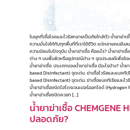
ในยุคที่เชื้อโรคและไวรัสกลายเป็นภัยใกล้ตัว น้ำยาฆ่
ความมั่นใจให้กับทุกพื้นที่ที่เราใช้ชีวิต แต่หลายคนยังส
ความนิยมในปัจจุบัน น้ำยาฆ่าเชื้อ คืออะไร? น้ำยาฆ่าเชื้
ต่าง ๆ บนพื้นผิวหรืออุปกรณ์ต่าง ๆ จุดประสงค์เพื่อ
น้ำยาฆ่าเชื้อ: ประเภทของน้ำยาฆ่าเชื้อ มีอะไรบ้าง? น้
based Disinfectant) จุดเด่น: ฆ่าเชื้อไวรัสและแบคทีเ
based Disinfectant) จุดเด่น: ฆ่าเชื้อแบคทีเรียและไ
น้ำยาฆ่าเชื้อชนิดไฮโดรเจนเปอร์ออกไซด์ (Hydrogen Per
น้ำยาฆ่าเชื้อชนิดควอท […]
น้ำยาฆ่าเชื้อ CHEMGENE H
ปลอดภัย?