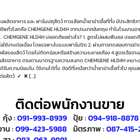
ิตอาหาร และ ฟาร์มปศุสัตว์ การเลือกน้ำยาฆ่าเชื้อที่ทั้ง มีประสิทธิภาพ
บมืออาชีพทั่วโลกคือ CHEMGENE HLD4H จากประเทศอังกฤษ ทำไมโรงงานอา
ป เพราะ… CHEMGENE HLD4H ปลอดภัยอย่างไร? 1. สูตรไม่ผสมฟีนอล ปล
่อใช้งานต่อเนื่อง โดยเฉพาะในระบบฟาร์มปิด 2. ผ่านการทดสอบการฆ่าเชื้อ
ดสัมผัสของสัตว์ โดยไม่กัดกร่อนหรือสร้างความระคายเคือง 4.สูตรเจือจ
านผลิตอาหาร ตรงตามมาตรฐานความสะอาด CHEMGENE HLD4H เหมาะอย่าง
วามนิยมใน: ใช้งานได้ทั้ง: ข้อดีที่เหนือกว่าน้ำยาฆ่าเชื้อทั่วไป คุณส
่อสัตว์ ︎︎✔ ︎︎✖ […]
ติดต่อพนักงานขาย
กุ้ง :
091-993-8939
ปุ้ย :
094-918-8878
วาน :
099-423-5988
มิตรภาพ :
087-415-
สา :
083-063-9891