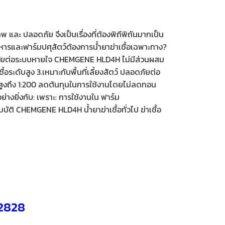
 และ ปลอดภัย จึงเป็นเรื่องที่ต้องพิถีพิถันมากเป็น
หารและฟาร์มปศุสัตว์ต้องการน้ำยาฆ่าเชื้อเฉพาะทาง?
อดภัยต่อระบบหายใจ CHEMGENE HLD4H ไม่มีส่วนผสม
ระดับสูง 3.เหมาะกับพื้นที่เลี้ยงสัตว์ ปลอดภัยต่อ
างสูงถึง 1:200 ลดต้นทุนในการใช้งานโดยไม่ลดทอน
ยิ่งกับ: เพราะ: การใช้งานใน ฟาร์ม
มบัติ CHEMGENE HLD4H น้ำยาฆ่าเชื้อทั่วไป ฆ่าเชื้อ
2828