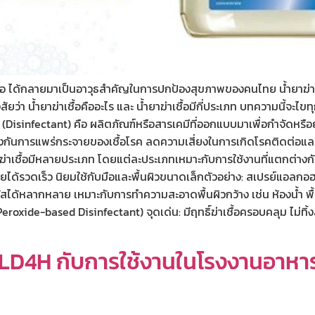
าเชื้อ ได้กลายมาเป็นอาวุธสำคัญในการปกป้องสุขภาพของคนไทย น้ำยาฆ่าเช
งสัยว่า น้ำยาฆ่าเชื้อคืออะไร และ น้ำยาฆ่าเชื้อมีกี่ประเภท บทความนี้จะไข
อ (Disinfectant) คือ ผลิตภัณฑ์หรือสารเคมีที่ออกแบบมาเพื่อกำจัดหรือยับย
ป้องกันการแพร่กระจายของเชื้อโรค ลดความเสี่ยงในการเกิดโรคติดต่อแล
ำยาฆ่าเชื้อมีหลายประเภท โดยแต่ละประเภทเหมาะกับการใช้งานที่แตกต่างกัน
รียได้รวดเร็ว นิยมใช้กับมือและพื้นผิวขนาดเล็กตัวอย่าง: สเปรย์แอลกอฮอ
วรัสได้หลากหลาย เหมาะกับการทำความสะอาดพื้นผิวกว้าง เช่น ห้องน้ำ พื
oxide-based Disinfectant) จุดเด่น: มีฤทธิ์ฆ่าเชื้อครอบคลุม ไม่ทิ้ง
LD4H กับการใช้งานในโรงงานอาหาร 