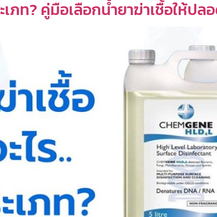
ประเภท? คู่มือเลือกน้ำยาฆ่าเชื้อให้ปล